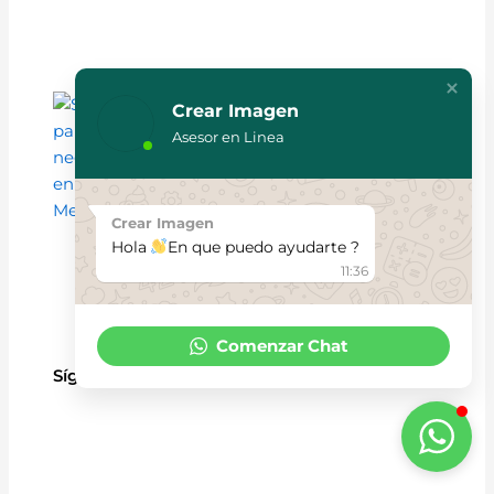
Mejorando el Posicionamiento
Crear Imagen
Web para Negocios en Medellín
Asesor en Linea
Ver más »
Crear Imagen
Hola
En que puedo ayudarte ?
11:36
Comenzar Chat
Síguenos: