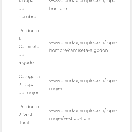
1: Ropa
www.tiendaejemplo.com/ropa-
de
hombre
hombre
Producto
1:
www.tiendaejemplo.com/ropa-
Camiseta
hombre/camiseta-algodon
de
algodón
Categoría
www.tiendaejemplo.com/ropa-
2: Ropa
mujer
de mujer
Producto
www.tiendaejemplo.com/ropa-
2: Vestido
mujer/vestido-floral
floral