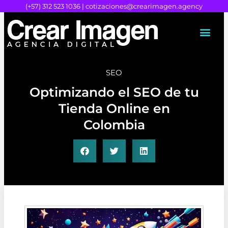
Ir
(+57) 312 523 1036 |
cotizaciones@crearimagen.agency
al
contenido
SEO
Optimizando el SEO de tu
Tienda Online en
Colombia