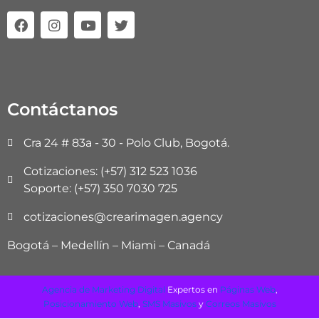
F
I
Y
T
a
n
o
w
c
s
u
i
e
t
t
t
b
a
u
t
o
g
b
e
o
r
e
r
Contáctanos
k
a
m
Cra 24 # 83a - 30 - Polo Club, Bogotá.
Cotizaciones: (+57) 312 523 1036
Soporte: (+57) 350 7030 725
cotizaciones@crearimagen.agency
Bogotá – Medellín – Miami – Canadá
Agencia de Marketing Digital
Expertos en
Páginas Web
,
Posicionamiento Web
,
SMS Masivos
y
Correos Masivos