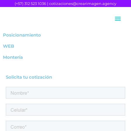
Ir
(+57) 312 523 1036 |
cotizaciones@crearimagen.agency
al
contenido
Posicionamiento
WEB
Montería
Solicita tu cotización