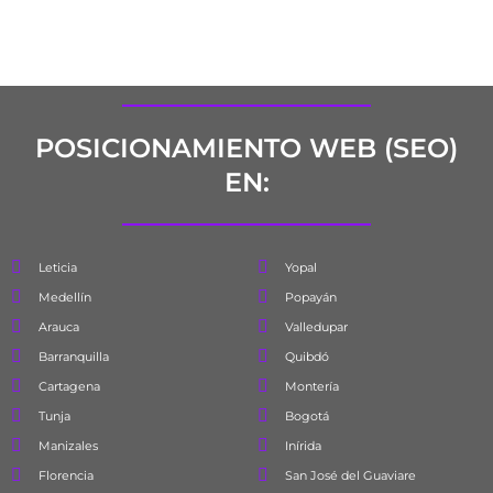
POSICIONAMIENTO WEB (SEO)
EN:
Leticia
Yopal
Medellín
Popayán
Arauca
Valledupar
Barranquilla
Quibdó
Cartagena
Montería
Tunja
Bogotá
Manizales
Inírida
Florencia
San José del Guaviare