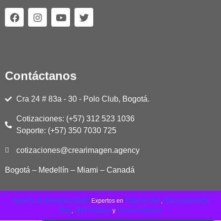
F
I
Y
T
a
n
o
w
c
s
u
i
e
t
t
t
b
a
u
t
o
g
b
e
o
r
e
r
Contáctanos
k
a
m
Cra 24 # 83a - 30 - Polo Club, Bogotá.
Cotizaciones: (+57) 312 523 1036
Soporte: (+57) 350 7030 725
cotizaciones@crearimagen.agency
Bogotá – Medellín – Miami – Canadá
Agencia de Marketing Digital
Expertos en
Páginas Web
,
Posicionamiento
Web
,
SMS Masivos
y
Correos Masivos