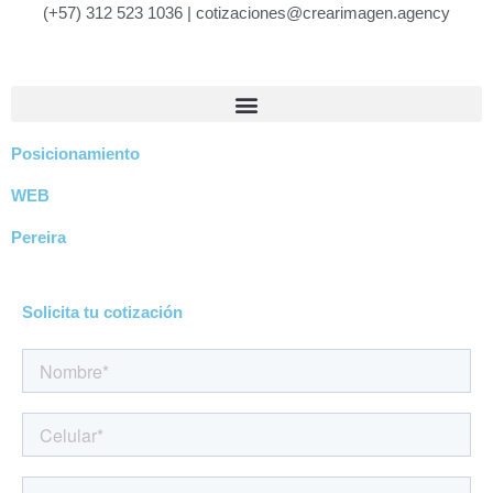
Ir
(+57) 312 523 1036 |
cotizaciones@crearimagen.agency
al
contenido
Posicionamiento
WEB
Pereira
Solicita tu cotización