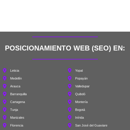
POSICIONAMIENTO WEB (SEO) EN:
Leticia
Yopal
Medellín
Popayán
Arauca
Valledupar
Barranquilla
Quibdó
Cartagena
Montería
Tunja
Bogotá
Manizales
Inírida
Florencia
San José del Guaviare