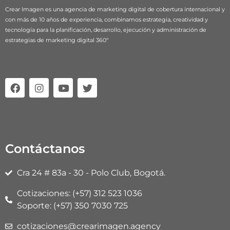
Crear Imagen es una agencia de marketing digital de cobertura internacional y
con más de 10 años de experiencia, combinamos estrategia, creatividad y
tecnología para la planificación, desarrollo, ejecución y administración de
estrategias de marketing digital 360º
F
I
Y
T
a
n
o
w
c
s
u
i
e
t
t
t
b
a
u
t
o
g
b
e
o
r
e
r
Contáctanos
k
a
m
Cra 24 # 83a - 30 - Polo Club, Bogotá.
Cotizaciones: (+57) 312 523 1036
Soporte: (+57) 350 7030 725
cotizaciones@crearimagen.agency