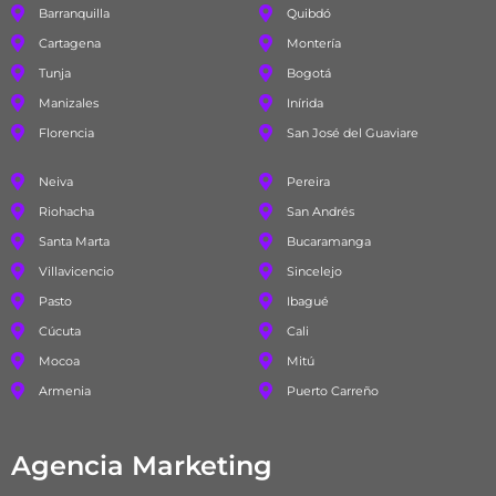
Barranquilla
Quibdó
Cartagena
Montería
Tunja
Bogotá
Manizales
Inírida
Florencia
San José del Guaviare
Neiva
Pereira
Riohacha
San Andrés
Santa Marta
Bucaramanga
Villavicencio
Sincelejo
Pasto
Ibagué
Cúcuta
Cali
Mocoa
Mitú
Armenia
Puerto Carreño
Agencia Marketing