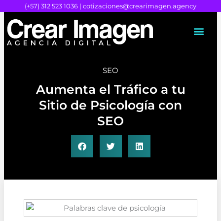
Ir
(+57) 312 523 1036 |
cotizaciones@crearimagen.agency
al
contenido
SEO
Aumenta el Tráfico a tu
Sitio de Psicología con
SEO