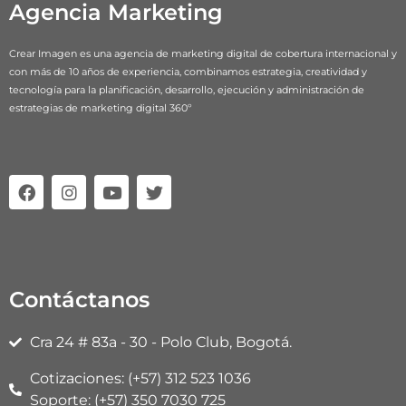
Agencia Marketing
Crear Imagen es una agencia de marketing digital de cobertura internacional y
con más de 10 años de experiencia, combinamos estrategia, creatividad y
tecnología para la planificación, desarrollo, ejecución y administración de
estrategias de marketing digital 360º
F
I
Y
T
a
n
o
w
c
s
u
i
e
t
t
t
b
a
u
t
o
g
b
e
o
r
e
r
Contáctanos
k
a
m
Cra 24 # 83a - 30 - Polo Club, Bogotá.
Cotizaciones: (+57) 312 523 1036
Soporte: (+57) 350 7030 725