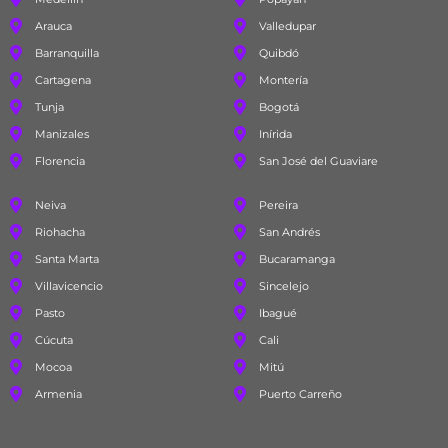
Arauca
Valledupar
Barranquilla
Quibdó
Cartagena
Montería
Tunja
Bogotá
Manizales
Inírida
Florencia
San José del Guaviare
Neiva
Pereira
Riohacha
San Andrés
Santa Marta
Bucaramanga
Villavicencio
Sincelejo
Pasto
Ibagué
Cúcuta
Cali
Mocoa
Mitú
Armenia
Puerto Carreño