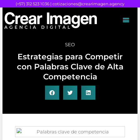
Ir
(+57) 312 523 1036 |
cotizaciones@crearimagen.agency
al
contenido
SEO
Estrategias para Competir
con Palabras Clave de Alta
Competencia