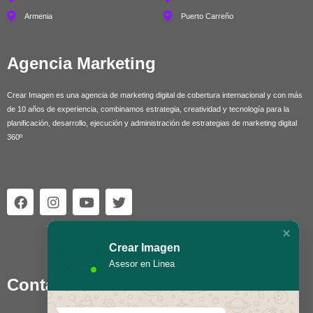
Armenia
Puerto Carreño
Agencia Marketing
Crear Imagen es una agencia de marketing digital de cobertura internacional y con más
de 10 años de experiencia, combinamos estrategia, creatividad y tecnología para la
planificación, desarrollo, ejecución y administración de estrategias de marketing digital
360º
F
I
Y
T
a
n
o
w
c
s
u
i
e
t
t
t
b
a
u
t
Crear Imagen
o
g
b
e
Asesor en Linea
o
r
e
r
Contáctanos
k
a
m