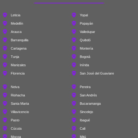
Leticia
Yopal
Medellín
Popayán
Arauca
Valledupar
Barranquilla
Quibdó
Cartagena
Montería
Tunja
Bogotá
Manizales
Inírida
Florencia
San José del Guaviare
Neiva
Pereira
Riohacha
San Andrés
Santa Marta
Bucaramanga
Villavicencio
Sincelejo
Pasto
Ibagué
Cúcuta
Cali
Mocoa
Mitú